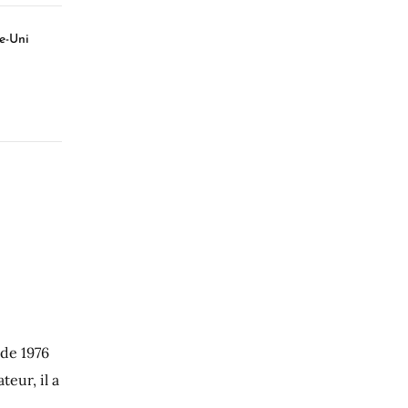
e-Uni
 de 1976
eur, il a