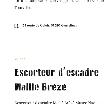
fortifications Vauban, le village artisanal de l’Espace
Tourville...
135 route de Calais, 59820 Gravelines
MUSÉE
Escorteur d’escadre
Maillé Brézé
L’escorteur d’escadre Maillé Brézé Musée Naval et