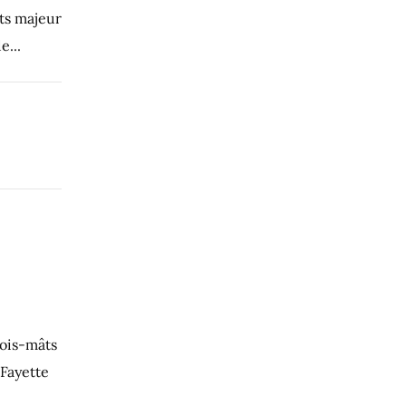
ts majeur
e...
rois-mâts
 Fayette