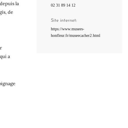
depuis la
02 31 89 14 12
is, de
Site internet
https://www.musees-
honfleur.fr/museecacher2.html
r
qui a
oignage