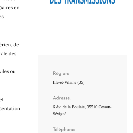
giaires en
es
érien, de
rale des
viles ou
Région
Ille-et-Vilaine (35)
Adresse
el
6 Av. de la Boulaie, 35510 Cesson-
ésentation
Sévigné
Téléphone