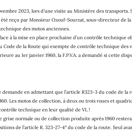
embre 2023, lors d’une visite au Ministère des transports. 
ont été reçu par Monsieur Ozouf-Sourzat, sous-directeur de la
e technique des motos anciennes.
 face à la mise en place prochaine d’un contrôle technique ob
-3 du Code de la Route qui exempte de contrôle technique des 
rieure au 1er janvier 1960, la F.P.V.A. a demandé si cette disp
 demande en admettant que l’article R323-3 du code de la 
1960. Les motos de collection, à deux ou trois roues et quadri
ontrôle technique en leur qualité de VL !
e grise normale ou de collection produite après 1960 restera
ions de l’article R. 323-27-4° du code de la route. Seul ava