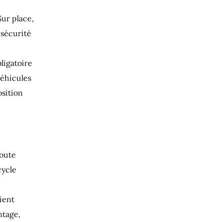
Sur place,
 sécurité
ligatoire
véhicules
osition
route
cycle
ient
ntage,