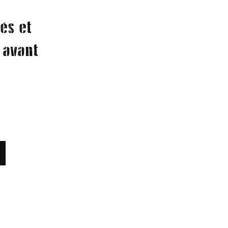
és et
 avant