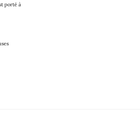
st porté à
uses