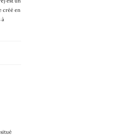
e) est un
e créé en
 à
 situé