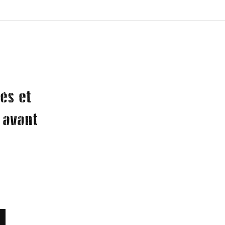
és et
 avant