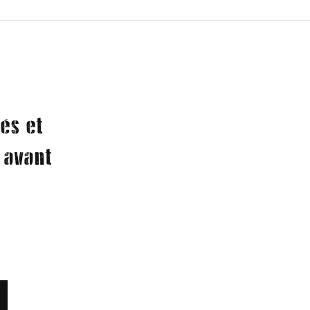
és et
 avant