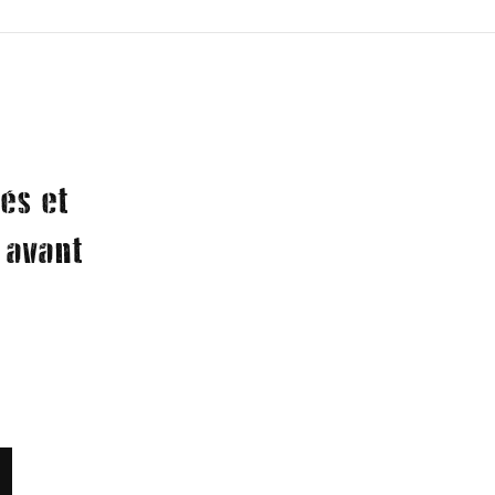
és et
 avant